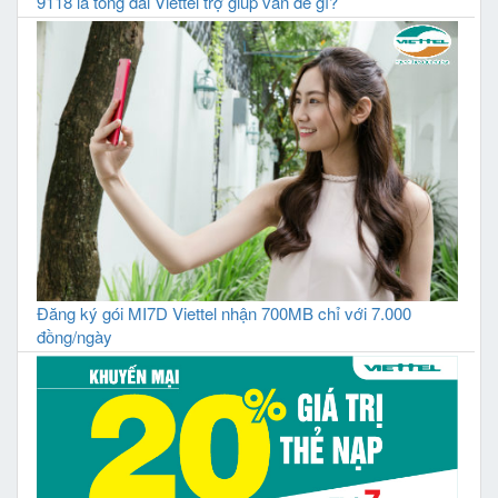
9118 là tổng đài Viettel trợ giúp vấn đề gì?
Đăng ký gói MI7D Viettel nhận 700MB chỉ với 7.000
đồng/ngày