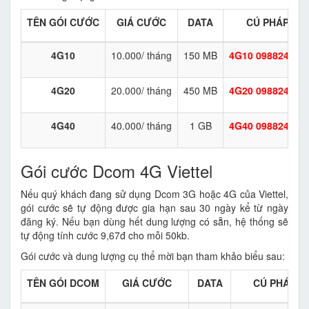
TÊN GÓI CƯỚC
GIÁ CƯỚC
DATA
CÚ PHÁP ĐĂ
4G10
10.000/ tháng
150 MB
4G10
098824677
4G20
20.000/ tháng
450 MB
4G20
098824677
4G40
40.000/ tháng
1 GB
4G40
098824677
Gói cước Dcom 4G Viettel
Nếu quý khách đang sử dụng Dcom 3G hoặc 4G của Viettel,
gói cước sẽ tự động được gia hạn sau 30 ngày kể từ ngày
đăng ký. Nếu bạn dùng hết dung lượng có sẵn, hệ thống sẽ
tự động tính cước 9,67đ cho mỗi 50kb.
Gói cước và dung lượng cụ thể mời bạn tham khảo biểu sau:
TÊN GÓI DCOM
GIÁ CƯỚC
DATA
CÚ PHÁP Đ