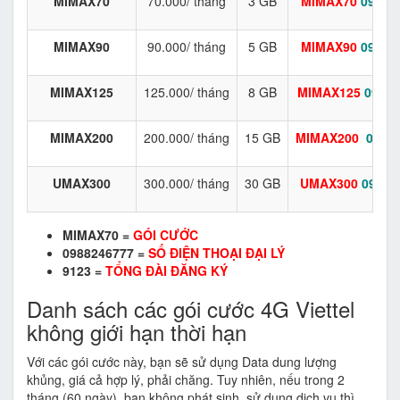
MIMAX70
70.000/ tháng
3 GB
MIMAX70
09882
MIMAX90
90.000/ tháng
5 GB
MIMAX90
09882
MIMAX125
125.000/ tháng
8 GB
MIMAX125
09882
MIMAX200
200.000/ tháng
15 GB
MIMAX200
0988
UMAX300
300.000/ tháng
30 GB
UMAX300
09882
MIMAX70 =
GÓI CƯỚC
0988246777 =
SỐ ĐIỆN THOẠI ĐẠI LÝ
9123 =
TỔNG ĐÀI ĐĂNG KÝ
Danh sách các gói cước 4G Viettel
không giới hạn thời hạn
Với các gói cước này, bạn sẽ sử dụng Data dung lượng
khủng, giá cả hợp lý, phải chăng. Tuy nhiên, nếu trong 2
tháng (60 ngày), bạn không phát sinh, sử dụng dịch vụ thì