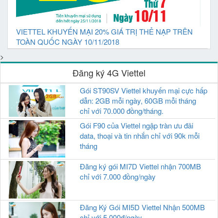
VIETTEL KHUYẾN MẠI 20% GIÁ TRỊ THẺ NẠP TRÊN
TOÀN QUỐC NGÀY 10/11/2018
>
Đăng ký 4G Viettel
Gói ST90SV Viettel khuyến mại cực hấp
dẫn: 2GB mỗi ngày, 60GB mỗi tháng
chỉ với 70.000 đồng/tháng.
Gói F90 của Viettel ngập tràn ưu đãi
data, thoại và tin nhắn chỉ với 90k mỗi
tháng
Đăng ký gói MI7D Viettel nhận 700MB
chỉ với 7.000 đồng/ngày
Đăng Ký Gói MI5D Viettel Nhận 500MB
chỉ với 5.000đ/ngày