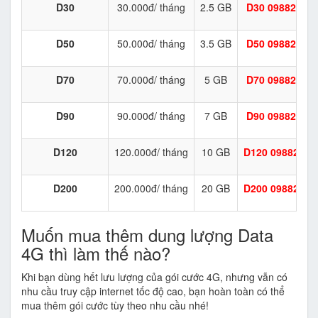
D30
30.000đ/ tháng
2.5 GB
D30
09882467
D50
50.000đ/ tháng
3.5 GB
D50
09882467
D70
70.000đ/ tháng
5 GB
D70
09882467
D90
90.000đ/ tháng
7 GB
D90
09882467
D120
120.000đ/ tháng
10 GB
D120
09882467
D200
200.000đ/ tháng
20 GB
D200 09882467
Muốn mua thêm dung lượng Data
4G thì làm thế nào?
Khi bạn dùng hết lưu lượng của gói cước 4G, nhưng vẫn có
nhu cầu truy cập internet tốc độ cao, bạn hoàn toàn có thể
mua thêm gói cước tùy theo nhu cầu nhé!