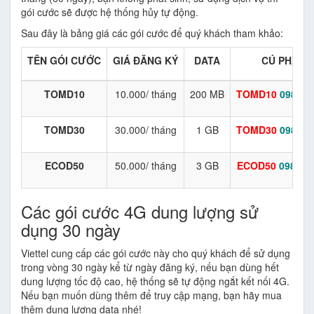
gói cước sẽ được hệ thống hủy tự động.
Sau đây là bảng giá các gói cước để quý khách tham khảo:
TÊN GÓI CƯỚC
GIÁ ĐĂNG KÝ
DATA
CÚ PHÁP 
TOMD10
10.000/ tháng
200 MB
TOMD10
098824
TOMD30
30.000/ tháng
1 GB
TOMD30
098824
ECOD50
50.000/ tháng
3 GB
ECOD50
098824
Các gói cước 4G dung lượng sử
dụng 30 ngày
Viettel cung cấp các gói cước này cho quý khách để sử dụng
trong vòng 30 ngày kể từ ngày đăng ký, nếu bạn dùng hết
dung lượng tốc độ cao, hệ thống sẽ tự động ngắt kết nối 4G.
Nếu bạn muốn dùng thêm để truy cập mạng, bạn hãy mua
thêm dung lượng data nhé!